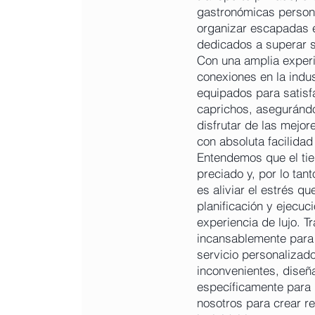
gastronómicas person
organizar escapadas 
dedicados a superar s
Con una amplia experi
conexiones en la indu
equipados para satisf
caprichos, aseguránd
disfrutar de las mejor
con absoluta facilida
Entendemos que el ti
preciado y, por lo tant
es aliviar el estrés qu
planificación y ejecuc
experiencia de lujo. 
incansablemente para 
servicio personalizado
inconvenientes, diseñ
específicamente para 
nosotros para crear r