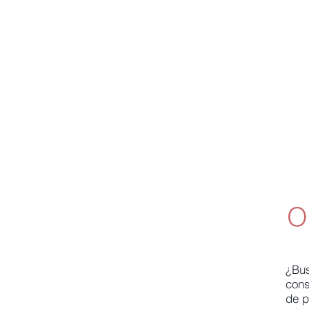
O
¿Bus
cons
de p