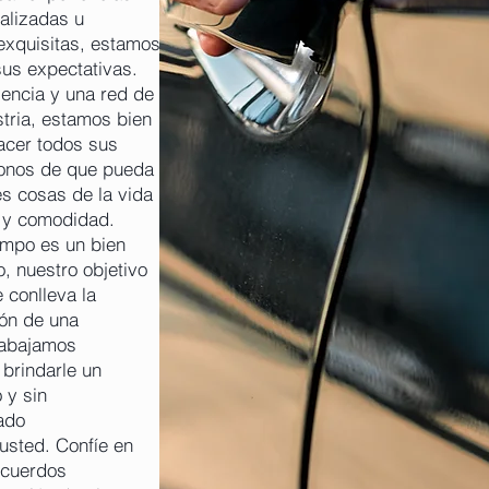
alizadas u
exquisitas, estamos
us expectativas.
encia y una red de
stria, estamos bien
acer todos sus
onos de que pueda
es cosas de la vida
d y comodidad.
empo es un bien
o, nuestro objetivo
e conlleva la
ión de una
Trabajamos
brindarle un
 y sin
ado
usted. Confíe en
ecuerdos