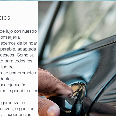
CIOS
de lujo con nuestro
conserjería
llecemos de brindar
mparable, adaptada
 deseos. Como su
to para todos los
uipo de
tos se compromete a
dables,
una ejecución
ión impecable a los
 garantizar el
usivos, organizar
ear experiencias