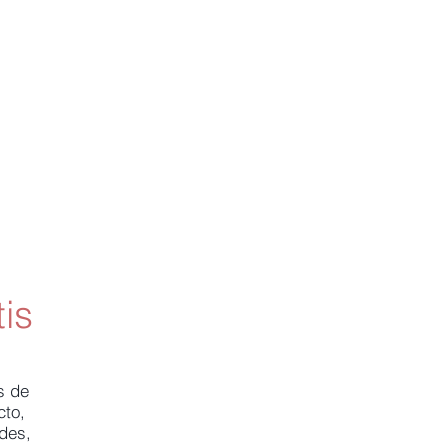
is
s de
cto,
ades,