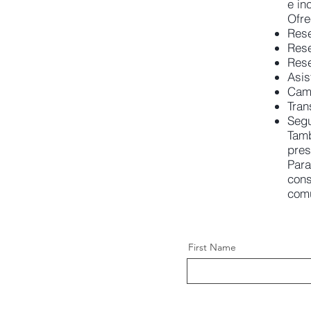
e in
Ofre
Rese
Rese
Rese
Asis
Camb
Tran
Segu
Tamb
pres
Para
cons
comu
First Name