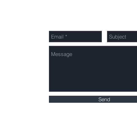
Envíanos un mensaje
Send
© 2017 por Nomad Hospitality Group