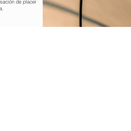
nsación de placer
a.