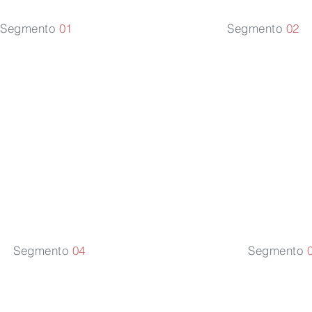
Segmento
01
Segmento
02
Turismo
Hospit
Servicios
Real E
Segmento
04
Segmento
0
Flota de aeronaves
Servi