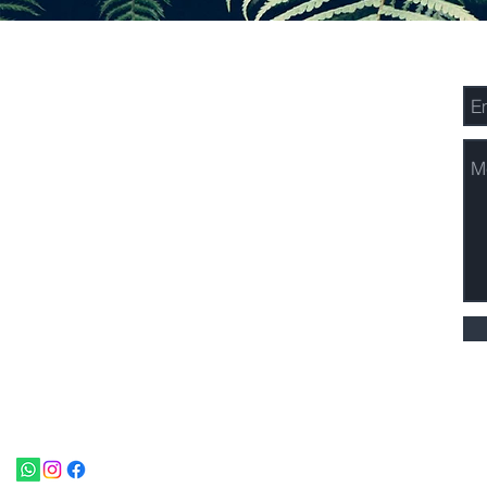
Los Pináculos 101,
En
157-158 Calle Kempas,
Kuching, Sarawak
Malasia.
Nivel 5, Platinum Sentral,
Calle Stesen Sentral 2,
Kuala Lumpur,
Malasia.
+ 6082-455 811
oficina@nomadhospitality.com
© 