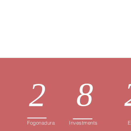
Gestión
Migra
Visas
8
2
Fogonadura
Investments
E