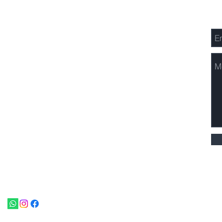
Los Pináculos 101,
En
157-158 Calle Kempas,
Kuching, Sarawak
Malasia.
Nivel 5, Platinum Sentral,
Calle Stesen Sentral 2,
Kuala Lumpur,
Malasia.
+ 6082-455 811
oficina@nomadhospitality.com
© 