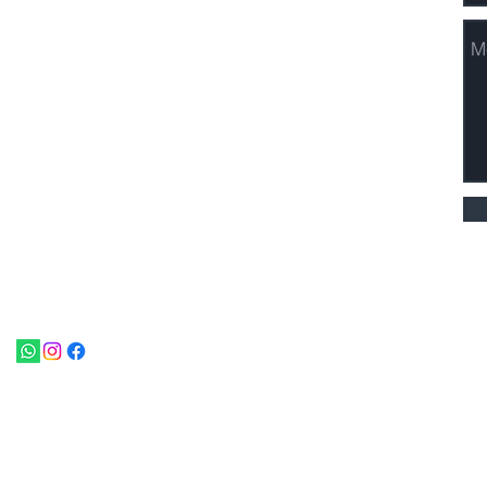
马来西亚。
白金中环广场 5 楼
惹兰斯泰森中环 2 号，
吉隆坡,
马来西亚。
+ 6082-455 811
office@nomadhospitality.com
©