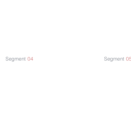
Services
Immobi
Segment
04
Segment
0
Flotte d'avions
Servi
Gestion
migra
visas