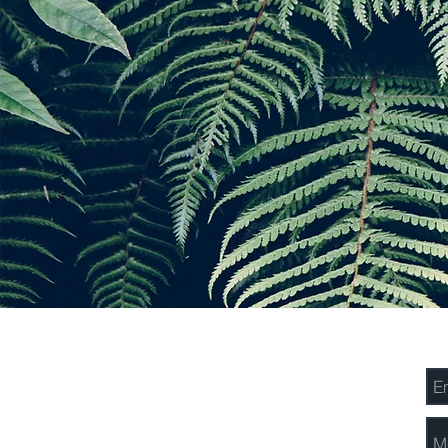
Les Pinacles 101,
En
157-158 Rue Kempas,
Kuching, Sarawak
Malaisie.
Niveau 5, Platinum Sentral,
Rue Stesen Sentral 2,