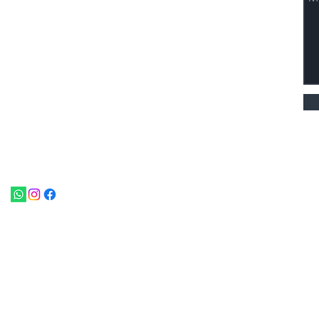
Kuala Lumpur,
Malaisie.
+ 6082-455 811
bureau@nomadhospitality.com
© 2