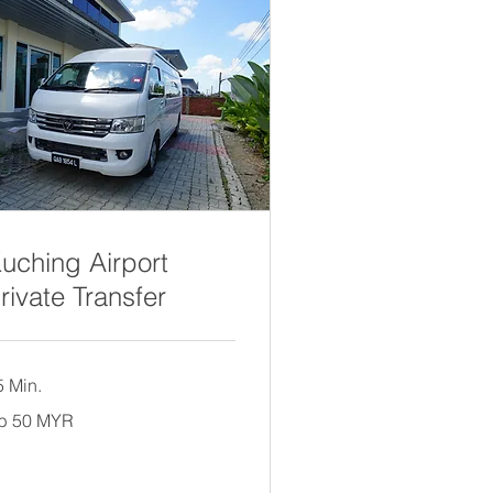
uching Airport
rivate Transfer
5 Min.
b 50 MYR
laysische
ggit