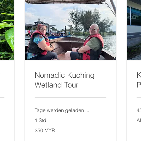
y
Nomadic Kuching
K
Wetland Tour
P
Tage werden geladen ...
4
Ab
1 Std.
A
50
Ma
250
Rin
250 MYR
Malaysische
Ringgit