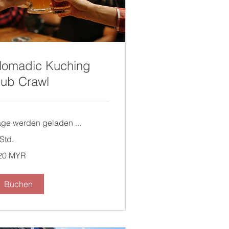
omadic Kuching
ub Crawl
age werden geladen ...
Std.
0
20 MYR
laysische
ggit
Buchen