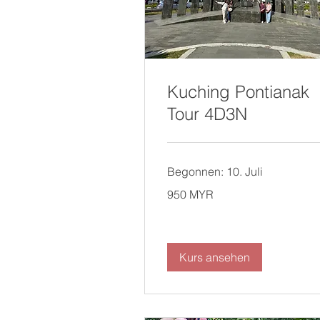
Kuching Pontianak
Tour 4D3N
Begonnen: 10. Juli
950
950 MYR
Malaysische
Ringgit
Kurs ansehen