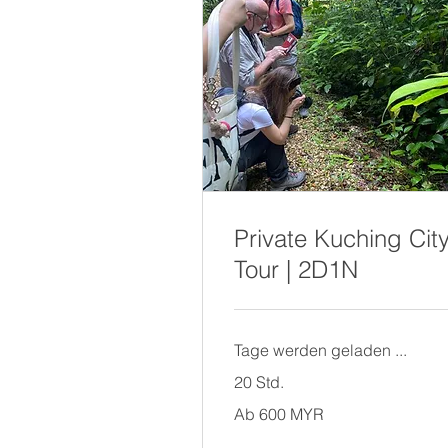
Private Kuching Cit
Tour | 2D1N
Tage werden geladen ...
20 Std.
Ab
Ab 600 MYR
600
Malaysische
Ringgit