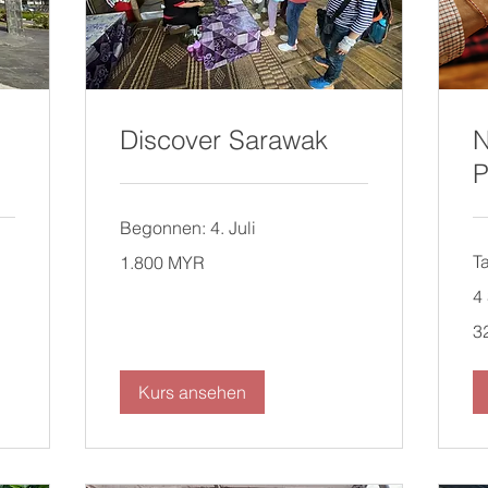
Discover Sarawak
N
P
Begonnen: 4. Juli
1.800
T
1.800 MYR
Malaysische
Ringgit
4 
32
3
Ma
Rin
Kurs ansehen